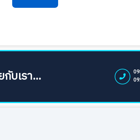
กับเรา...
09
09