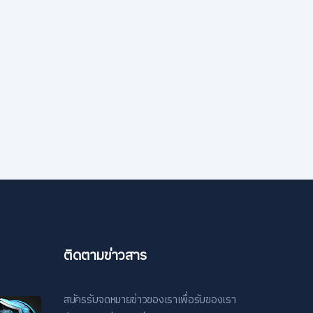
ติดตามข่าวสาร
สมัครรับจดหมายข่าวของเราเพื่อรับของเรา