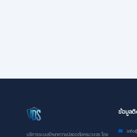
ข้อมูลต
info
บริการระบบรักษาความปลอดภัยครบวงจร โดย