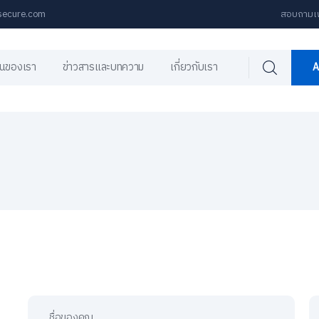
ssecure.com
สอบถามเพิ
นของเรา
ข่าวสารและบทความ
เกี่ยวกับเรา
A